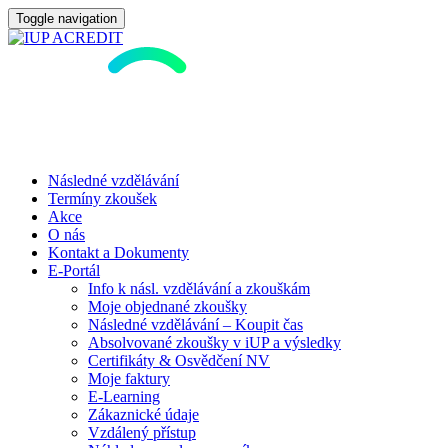
Toggle navigation
Následné vzdělávání
Termíny zkoušek
Akce
O nás
Kontakt a Dokumenty
E-Portál
Info k násl. vzdělávání a zkouškám
Moje objednané zkoušky
Následné vzdělávání – Koupit čas
Absolvované zkoušky v iUP a výsledky
Certifikáty & Osvědčení NV
Moje faktury
E-Learning
Zákaznické údaje
Vzdálený přístup