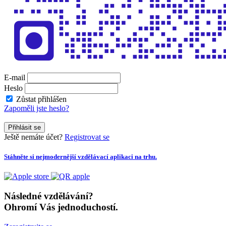
E-mail
Heslo
Zůstat přihlášen
Zapoměli jste heslo?
Přihlásit se
Ještě nemáte účet?
Registrovat se
Stáhněte si nejmodernější vzdělávací aplikaci na trhu.
Následné vzdělávání?
Ohromí Vás jednoduchostí.