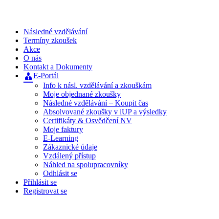
Následné vzdělávání
Termíny zkoušek
Akce
O nás
Kontakt a Dokumenty
E-Portál
Info k násl. vzdělávání a zkouškám
Moje objednané zkoušky
Následné vzdělávání – Koupit čas
Absolvované zkoušky v iUP a výsledky
Certifikáty & Osvědčení NV
Moje faktury
E-Learning
Zákaznické údaje
Vzdálený přístup
Náhled na spolupracovníky
Odhlásit se
Přihlásit se
Registrovat se