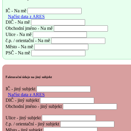
IČ - Na mě
Načíst data z ARES
DIČ - Na mě
Obchodní jméno - Na mě
Ulice - Na mě
č.p. / orientační - Na mě
Město - Na mě
PSČ - Na mě
Fakturační údaje na jiný subjekt
IČ - jiný subjekt
Načíst data z ARES
DIČ - jiný subjekt
Obchodní jméno - jiný subjekt
Ulice - jiný subjekt
č.p. / orientační - jiný subjekt
Město - jiný subjekt