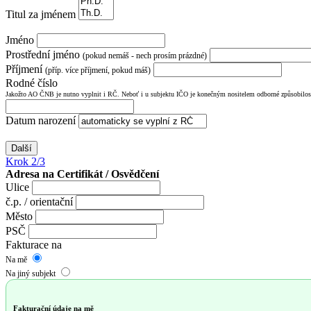
Titul za jménem
Jméno
Prostřední jméno
(pokud nemáš - nech prosím prázdné)
Příjmení
(příp. více příjmení, pokud máš)
Rodné číslo
Jakožto AO ČNB je nutno vyplnit i RČ. Neboť i u subjektu IČO je konečným nositelem odborné způsobilost
Datum narození
Další
Krok 2/3
Adresa na Certifikát / Osvědčení
Ulice
č.p. / orientační
Město
PSČ
Fakturace na
Na mě
Na jiný subjekt
Fakturační údaje na mě