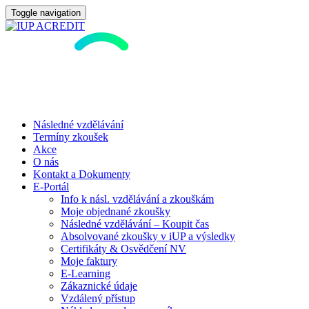
Toggle navigation
Následné vzdělávání
Termíny zkoušek
Akce
O nás
Kontakt a Dokumenty
E-Portál
Info k násl. vzdělávání a zkouškám
Moje objednané zkoušky
Následné vzdělávání – Koupit čas
Absolvované zkoušky v iUP a výsledky
Certifikáty & Osvědčení NV
Moje faktury
E-Learning
Zákaznické údaje
Vzdálený přístup