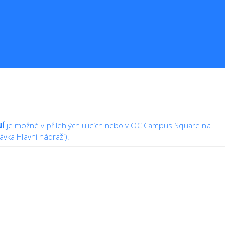
Í
je možné v přilehlých ulicích nebo v OC Campus Square na
vka Hlavní nádraží).