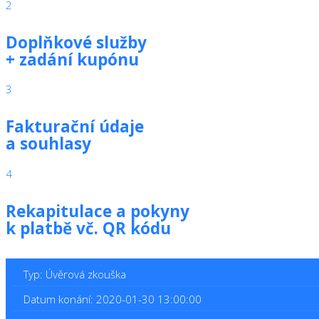
2
Doplňkové služby
+ zadání kupónu
3
Fakturační údaje
a souhlasy
4
Rekapitulace a pokyny
k platbě vč. QR kódu
Typ: Úvěrová zkouška
Datum konání: 2020-01-30 13:00:00