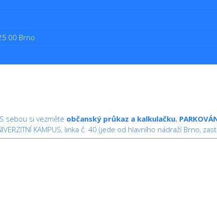
625 00 Brno
 S sebou si vezměte
občanský průkaz a kalkulačku.
PARKOVÁN
VERZITNÍ KAMPUS, linka č. 40 (jede od hlavního nádraží Brno, zastá