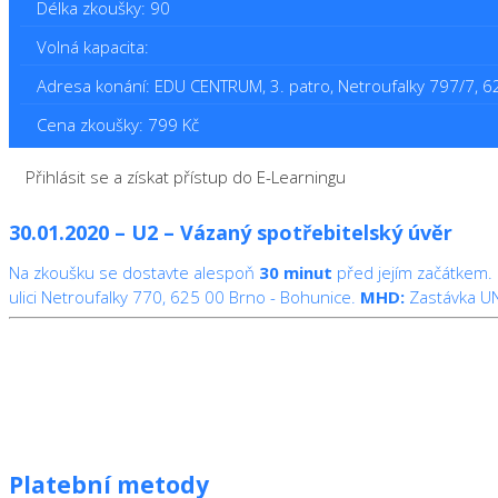
Délka zkoušky: 90
Volná kapacita:
Adresa konání: EDU CENTRUM, 3. patro, Netroufalky 797/7, 
Cena zkoušky: 799 Kč
Přihlásit se a získat přístup do E-Learningu
30.01.2020 – U2 – Vázaný spotřebitelský úvěr
Na zkoušku se dostavte alespoň
30 minut
před jejím začátkem.
ulici Netroufalky 770, 625 00 Brno - Bohunice.
MHD:
Zastávka UNI
Platební metody