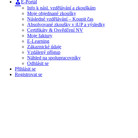
E-Portál
Info k násl. vzdělávání a zkouškám
Moje objednané zkoušky
Následné vzdělávání – Koupit čas
Absolvované zkoušky v iUP a výsledky
Certifikáty & Osvědčení NV
Moje faktury
E-Learning
Zákaznické údaje
Vzdálený přístup
Náhled na spolupracovníky
Odhlásit se
Přihlásit se
Registrovat se