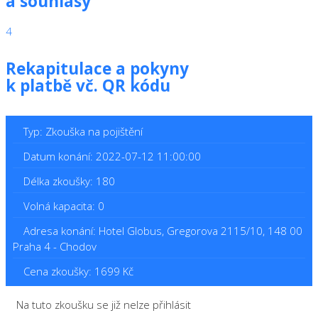
a souhlasy
4
Rekapitulace a pokyny
k platbě vč. QR kódu
Typ: Zkouška na pojištění
Datum konání: 2022-07-12 11:00:00
Délka zkoušky: 180
Volná kapacita: 0
Adresa konání: Hotel Globus, Gregorova 2115/10, 148 00
Praha 4 - Chodov
Cena zkoušky: 1699 Kč
Na tuto zkoušku se již nelze přihlásit