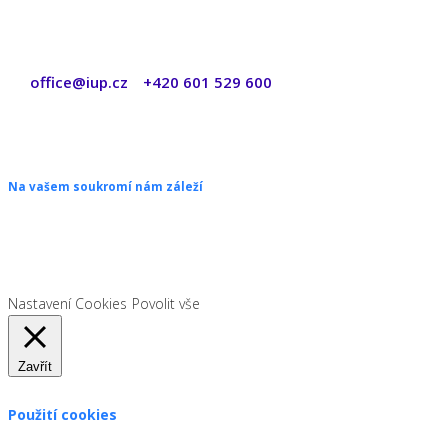
office@iup.cz
+420 601 529 600
|
Copyright © 2026 ŠANON s.r.o. Všechna práva vyhrazena.
Na vašem soukromí nám záleží
Chceme vám neustále poskytovat skvělé služby. Vzhledem k nové
legislativě platné od 1. 1. 2022 od vás ale potřebujeme souhlas s
používáním souborů cookies.
Nastavení Cookies
Povolit vše
Zavřít
Použití cookies