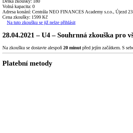
Délka zkoušky: 180
Volná kapacita: 0
Adresa konání: Centrála NEO FINANCES Academy s.r.o., Újezd 23,
Cena zkoušky: 1599 Kč
Na tuto zkoušku se již nelze přihlásit
28.04.2021 – U4 – Souhrnná zkouška pr
Na zkoušku se dostavte alespoň
20 minut
před jejím začátkem. S seb
Platební metody