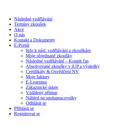
Následné vzdělávání
Termíny zkoušek
Akce
O nás
Kontakt a Dokumenty
E-Portál
Info k násl. vzdělávání a zkouškám
Moje objednané zkoušky
Následné vzdělávání – Koupit čas
Absolvované zkoušky v iUP a výsledky
Certifikáty & Osvědčení NV
Moje faktury
E-Learning
Zákaznické údaje
Vzdálený přístup
Náhled na spolupracovníky
Odhlásit se
Přihlásit se
Registrovat se