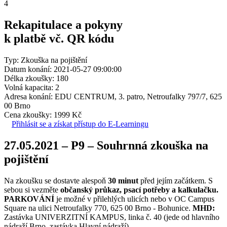
4
Rekapitulace a pokyny
k platbě vč. QR kódu
Typ: Zkouška na pojištění
Datum konání: 2021-05-27 09:00:00
Délka zkoušky: 180
Volná kapacita: 2
Adresa konání: EDU CENTRUM, 3. patro, Netroufalky 797/7, 625
00 Brno
Cena zkoušky: 1999 Kč
Přihlásit se a získat přístup do E-Learningu
27.05.2021 – P9 – Souhrnná zkouška na
pojištění
Na zkoušku se dostavte alespoň
30 minut
před jejím začátkem. S
sebou si vezměte
občanský průkaz, psací potřeby a kalkulačku.
PARKOVÁNÍ
je možné v přilehlých ulicích nebo v OC Campus
Square na ulici Netroufalky 770, 625 00 Brno - Bohunice.
MHD:
Zastávka UNIVERZITNÍ KAMPUS, linka č. 40 (jede od hlavního
nádraží Brno, zastávka Hlavní nádraží).