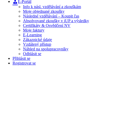
E-Portál
Info k násl. vzdělávání a zkouškám
Moje objednané zkoušky
Následné vzdělávání – Koupit čas
Absolvované zkoušky v iUP a výsledky
Certifikáty & Osvědčení NV
Moje faktury
E-Learning
Zákaznické údaje
Vzdálený přístup
Náhled na spolupracovníky
Odhlásit se
Přihlásit se
Registrovat se