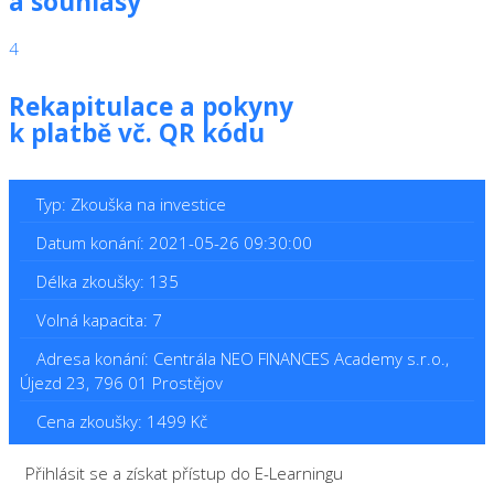
a souhlasy
4
Rekapitulace a pokyny
k platbě vč. QR kódu
Typ: Zkouška na investice
Datum konání: 2021-05-26 09:30:00
Délka zkoušky: 135
Volná kapacita: 7
Adresa konání: Centrála NEO FINANCES Academy s.r.o.,
Újezd 23, 796 01 Prostějov
Cena zkoušky: 1499 Kč
Přihlásit se a získat přístup do E-Learningu