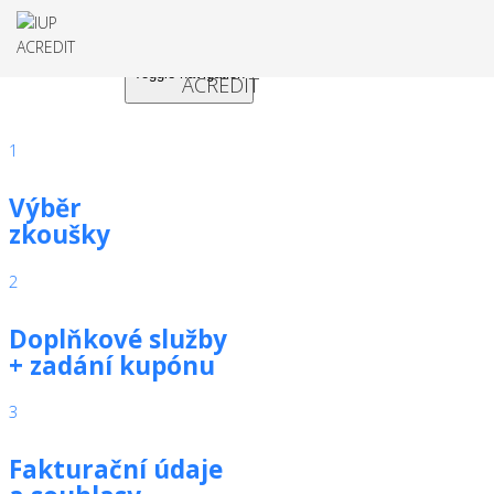
Toggle navigation
1
Výběr
zkoušky
2
Doplňkové služby
+ zadání kupónu
3
Fakturační údaje