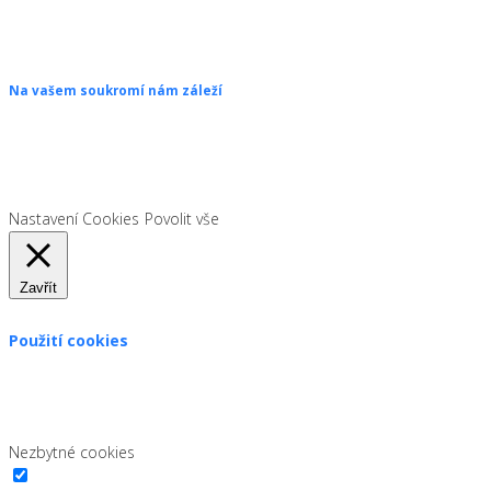
Copyright © 2026 ŠANON s.r.o. Všechna práva vyhrazena.
Na vašem soukromí nám záleží
Chceme vám neustále poskytovat skvělé služby. Vzhledem k nové
legislativě platné od 1. 1. 2022 od vás ale potřebujeme souhlas s
používáním souborů cookies.
Nastavení Cookies
Povolit vše
Zavřít
Použití cookies
Zákon uvádí, že můžeme ukládat cookies na vašem zařízení,
pokud jsou nezbytně nutné pro provoz této stránky. Pro všechny
ostatní typy cookies potřebujeme vaše povolení.
Nezbytné cookies
Nezbytné cookies