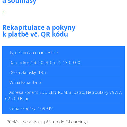
a souhlasy
4
Rekapitulace a pokyny
k platbě vč. QR kódu
Typ: Zkouška na investice
Datum konání: 2023-05-25 13:00:00
Délka zkoušky: 135
Volná kapacita: 3
Adresa konání: EDU CENTRUM, 3. patro, Netroufalky 797/7,
625 00 Brno
Cena zkoušky: 1699 Kč
Přihlásit se a získat přístup do E-Learningu