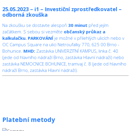
25.05.2023 – i1 – Investiční zprostředkovatel –
odborná zkouška
Na zkoušku se dostavte alespoň
30 minut
před jejím
začátkem. S sebou si vezměte
občanský průkaz a
kalkulačku.
PARKOVÁNÍ
je možné v přilehlých ulicích nebo v
OC Campus Square na ulici Netroufalky 770, 625 00 Brno -
Bohunice.
MHD:
Zastávka UNIVERZITNÍ KAMPUS, linka č. 40
(jede od hlavního nádraží Brno, zastávka Hlavní nádraží) nebo
zastávka NEMOCNICE BOHUNICE, tramvaj č. 8 (jede od hlavního
nádraží Brno, zastávka Hlavní nádraží).
Platební metody