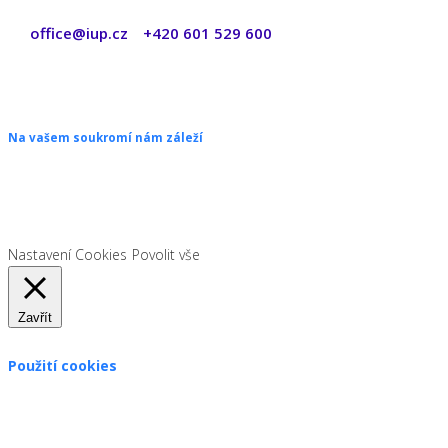
office@iup.cz
+420 601 529 600
|
Copyright © 2026 ŠANON s.r.o. Všechna práva vyhrazena.
Na vašem soukromí nám záleží
Chceme vám neustále poskytovat skvělé služby. Vzhledem k nové
legislativě platné od 1. 1. 2022 od vás ale potřebujeme souhlas s
používáním souborů cookies.
Nastavení Cookies
Povolit vše
Zavřít
Použití cookies
Zákon uvádí, že můžeme ukládat cookies na vašem zařízení,
pokud jsou nezbytně nutné pro provoz této stránky. Pro všechny
ostatní typy cookies potřebujeme vaše povolení.