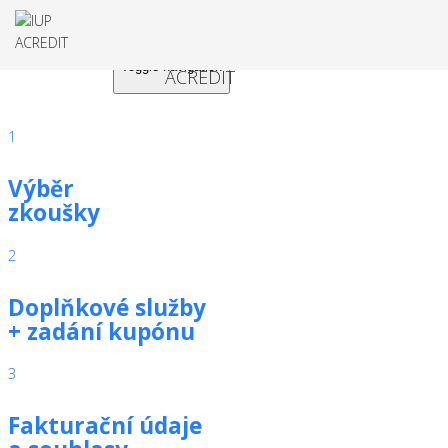
Toggle navigation
1
Výběr
zkoušky
2
Doplňkové služby
+ zadání kupónu
3
Fakturační údaje