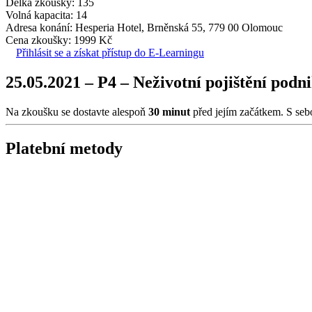
Délka zkoušky: 135
Volná kapacita: 14
Adresa konání: Hesperia Hotel, Brněnská 55, 779 00 Olomouc
Cena zkoušky: 1999 Kč
Přihlásit se a získat přístup do E-Learningu
25.05.2021 – P4 – Neživotní pojištění pod
Na zkoušku se dostavte alespoň
30 minut
před jejím začátkem. S seb
Platební metody