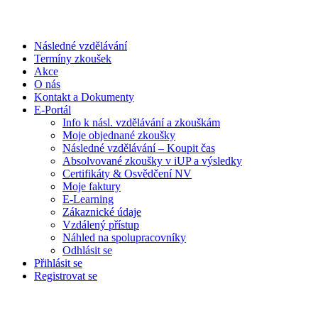
Následné vzdělávání
Termíny zkoušek
Akce
O nás
Kontakt a Dokumenty
E-Portál
Info k násl. vzdělávání a zkouškám
Moje objednané zkoušky
Následné vzdělávání – Koupit čas
Absolvované zkoušky v iUP a výsledky
Certifikáty & Osvědčení NV
Moje faktury
E-Learning
Zákaznické údaje
Vzdálený přístup
Náhled na spolupracovníky
Odhlásit se
Přihlásit se
Registrovat se