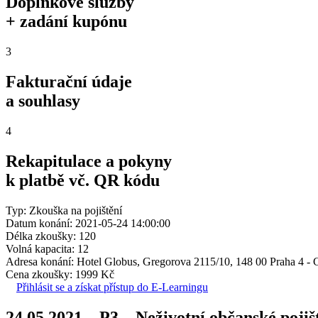
Doplňkové služby
+ zadání kupónu
3
Fakturační údaje
a souhlasy
4
Rekapitulace a pokyny
k platbě vč. QR kódu
Typ: Zkouška na pojištění
Datum konání: 2021-05-24 14:00:00
Délka zkoušky: 120
Volná kapacita: 12
Adresa konání: Hotel Globus, Gregorova 2115/10, 148 00 Praha 4 -
Cena zkoušky: 1999 Kč
Přihlásit se a získat přístup do E-Learningu
24.05.2021 – P3 – Neživotní občanské poji