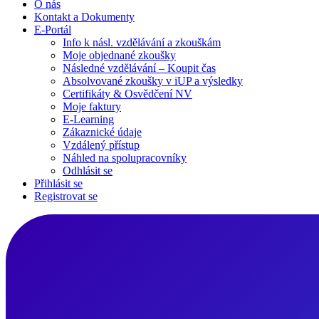
O nás
Kontakt a Dokumenty
E-Portál
Info k násl. vzdělávání a zkouškám
Moje objednané zkoušky
Následné vzdělávání – Koupit čas
Absolvované zkoušky v iUP a výsledky
Certifikáty & Osvědčení NV
Moje faktury
E-Learning
Zákaznické údaje
Vzdálený přístup
Náhled na spolupracovníky
Odhlásit se
Přihlásit se
Registrovat se