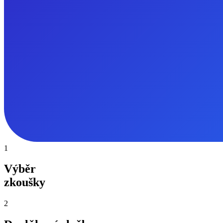
1
Výběr
zkoušky
2