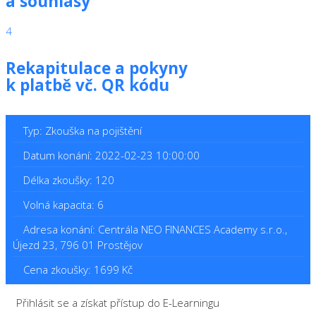
a souhlasy
4
Rekapitulace a pokyny
k platbě vč. QR kódu
Typ: Zkouška na pojištění
Datum konání: 2022-02-23 10:00:00
Délka zkoušky: 120
Volná kapacita: 6
Adresa konání: Centrála NEO FINANCES Academy s.r.o.,
Újezd 23, 796 01 Prostějov
Cena zkoušky: 1699 Kč
Přihlásit se a získat přístup do E-Learningu