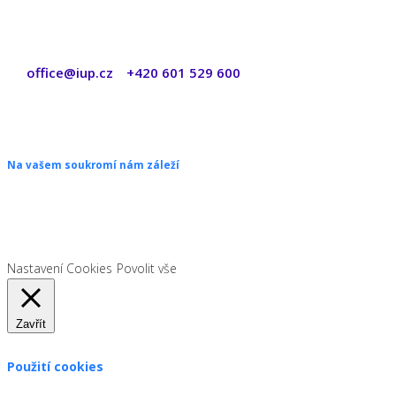
office@iup.cz
+420 601 529 600
|
Copyright © 2026 ŠANON s.r.o. Všechna práva vyhrazena.
Na vašem soukromí nám záleží
Chceme vám neustále poskytovat skvělé služby. Vzhledem k nové
legislativě platné od 1. 1. 2022 od vás ale potřebujeme souhlas s
používáním souborů cookies.
Nastavení Cookies
Povolit vše
Zavřít
Použití cookies