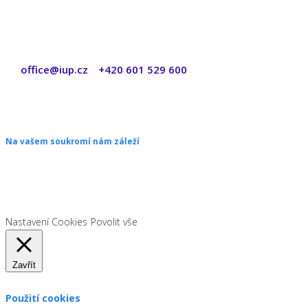
office@iup.cz
+420 601 529 600
|
Copyright © 2026 ŠANON s.r.o. Všechna práva vyhrazena.
Na vašem soukromí nám záleží
Chceme vám neustále poskytovat skvělé služby. Vzhledem k nové
legislativě platné od 1. 1. 2022 od vás ale potřebujeme souhlas s
používáním souborů cookies.
Nastavení Cookies
Povolit vše
Zavřít
Použití cookies