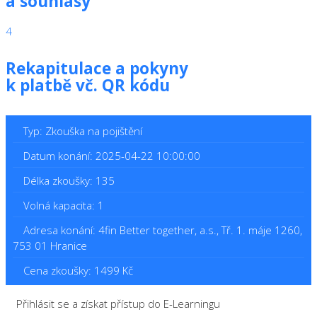
a souhlasy
4
Rekapitulace a pokyny
k platbě vč. QR kódu
Typ: Zkouška na pojištění
Datum konání: 2025-04-22 10:00:00
Délka zkoušky: 135
Volná kapacita: 1
Adresa konání: 4fin Better together, a.s., Tř. 1. máje 1260,
753 01 Hranice
Cena zkoušky: 1499 Kč
Přihlásit se a získat přístup do E-Learningu