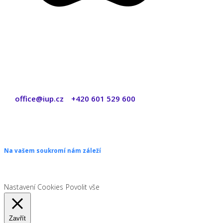
office@iup.cz
+420 601 529 600
|
Copyright © 2026 ŠANON s.r.o. Všechna práva vyhrazena.
Na vašem soukromí nám záleží
Chceme vám neustále poskytovat skvělé služby. Vzhledem k nové leg
Nastavení Cookies
Povolit vše
Zavřít