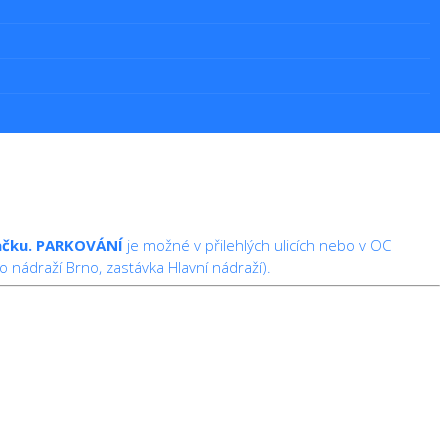
ačku.
PARKOVÁNÍ
je možné v přilehlých ulicích nebo v OC
 nádraží Brno, zastávka Hlavní nádraží).