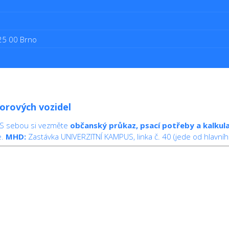
625 00 Brno
torových vozidel
 S sebou si vezměte
občanský průkaz, psací potřeby a kalkul
e.
MHD:
Zastávka UNIVERZITNÍ KAMPUS, linka č. 40 (jede od hlavního