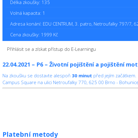
Délka zkoušky: 135
Volná kapacita: 1
Adresa konání: EDU CENTRUM, 3. patro, Netroufalky 797/7, 
Cena zkoušky: 1999 Kč
Přihlásit se a získat přístup do E-Learningu
22.04.2021 – P6 – Životní pojištění a pojištění mo
Na zkoušku se dostavte alespoň
30 minut
před jejím začátkem.
Campus Square na ulici Netroufalky 770, 625 00 Brno - Bohunic
Platební metody