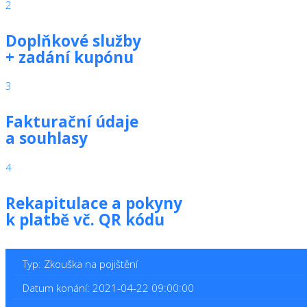
2
Doplňkové služby
+ zadání kupónu
3
Fakturační údaje
a souhlasy
4
Rekapitulace a pokyny
k platbě vč. QR kódu
Typ: Zkouška na pojištění
Datum konání: 2021-04-22 09:00:00