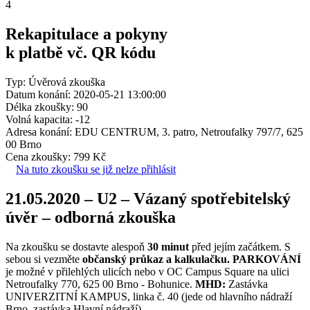
4
Rekapitulace a pokyny
k platbě vč. QR kódu
Typ: Úvěrová zkouška
Datum konání: 2020-05-21 13:00:00
Délka zkoušky: 90
Volná kapacita: -12
Adresa konání: EDU CENTRUM, 3. patro, Netroufalky 797/7, 625
00 Brno
Cena zkoušky: 799 Kč
Na tuto zkoušku se již nelze přihlásit
21.05.2020 – U2 – Vázaný spotřebitelský
úvěr – odborná zkouška
Na zkoušku se dostavte alespoň
30 minut
před jejím začátkem. S
sebou si vezměte
občanský průkaz a kalkulačku.
PARKOVÁNÍ
je možné v přilehlých ulicích nebo v OC Campus Square na ulici
Netroufalky 770, 625 00 Brno - Bohunice.
MHD:
Zastávka
UNIVERZITNÍ KAMPUS, linka č. 40 (jede od hlavního nádraží
Brno, zastávka Hlavní nádraží).