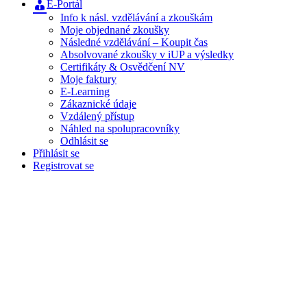
E-Portál
Info k násl. vzdělávání a zkouškám
Moje objednané zkoušky
Následné vzdělávání – Koupit čas
Absolvované zkoušky v iUP a výsledky
Certifikáty & Osvědčení NV
Moje faktury
E-Learning
Zákaznické údaje
Vzdálený přístup
Náhled na spolupracovníky
Odhlásit se
Přihlásit se
Registrovat se