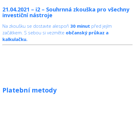
21.04.2021 – i2 – Souhrnná zkouška pro všechny
investiční nástroje
Na zkoušku se dostavte alespoň
30 minut
před jejím
začátkem. S sebou si vezměte
občanský průkaz a
kalkulačku.
Platební metody