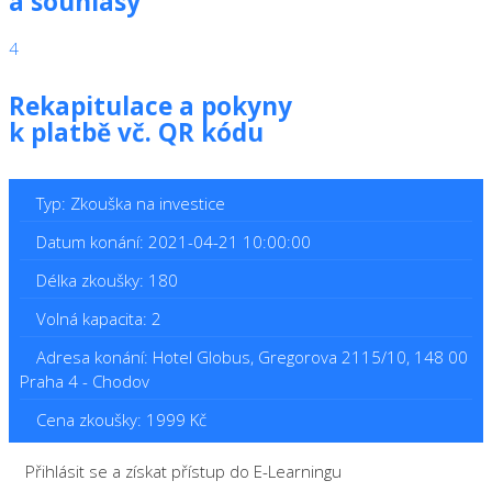
a souhlasy
4
Rekapitulace a pokyny
k platbě vč. QR kódu
Typ: Zkouška na investice
Datum konání: 2021-04-21 10:00:00
Délka zkoušky: 180
Volná kapacita: 2
Adresa konání: Hotel Globus, Gregorova 2115/10, 148 00
Praha 4 - Chodov
Cena zkoušky: 1999 Kč
Přihlásit se a získat přístup do E-Learningu