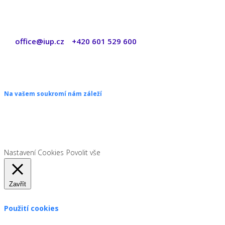
office@iup.cz
+420 601 529 600
|
Copyright © 2026 ŠANON s.r.o. Všechna práva vyhrazena.
Na vašem soukromí nám záleží
Chceme vám neustále poskytovat skvělé služby. Vzhledem k nové
legislativě platné od 1. 1. 2022 od vás ale potřebujeme souhlas s
používáním souborů cookies.
Nastavení Cookies
Povolit vše
Zavřít
Použití cookies