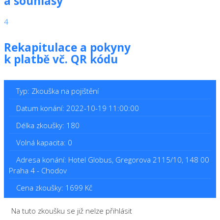
a souhlasy
4
Rekapitulace a pokyny
k platbě vč. QR kódu
Typ: Zkouška na pojištění
Datum konání: 2022-10-19 11:00:00
Délka zkoušky: 180
Volná kapacita: 0
Adresa konání: Hotel Globus, Gregorova 2115/10, 148 00
Praha 4 - Chodov
Cena zkoušky: 1699 Kč
Na tuto zkoušku se již nelze přihlásit