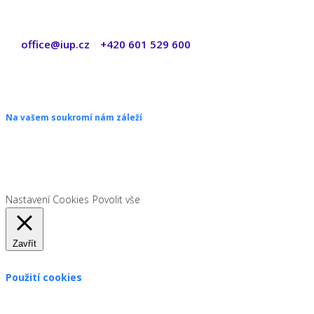
office@iup.cz
+420 601 529 600
|
Copyright © 2026 ŠANON s.r.o. Všechna práva vyhrazena.
Na vašem soukromí nám záleží
Chceme vám neustále poskytovat skvělé služby. Vzhledem k nové
legislativě platné od 1. 1. 2022 od vás ale potřebujeme souhlas s
používáním souborů cookies.
Nastavení Cookies
Povolit vše
Zavřít
Použití cookies
Zákon uvádí, že můžeme ukládat cookies na vašem zařízení,