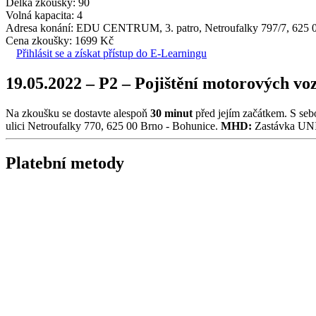
Délka zkoušky: 90
Volná kapacita: 4
Adresa konání: EDU CENTRUM, 3. patro, Netroufalky 797/7, 625 
Cena zkoušky: 1699 Kč
Přihlásit se a získat přístup do E-Learningu
19.05.2022 – P2 – Pojištění motorových voz
Na zkoušku se dostavte alespoň
30 minut
před jejím začátkem. S seb
ulici Netroufalky 770, 625 00 Brno - Bohunice.
MHD:
Zastávka UNIV
Platební metody