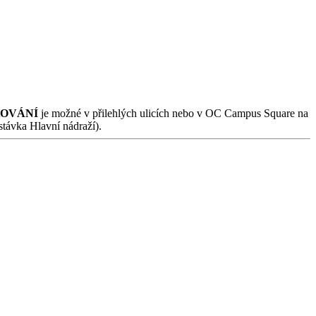
OVÁNÍ
je možné v přilehlých ulicích nebo v OC Campus Square na
ávka Hlavní nádraží).