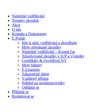
Následné vzdělávání
Termíny zkoušek
Akce
O nás
Kontakt a Dokumenty
E-Portál
Info k násl. vzdělávání a zkouškám
Moje objednané zkoušky
Následné vzdělávání – Koupit čas
Absolvované zkoušky v iUP a výsledky
Certifikáty & Osvědčení NV
Moje faktury
E-Learning
Zákaznické údaje
Vzdálený přístup
Náhled na spolupracovníky
Odhlásit se
Přihlásit se
Registrovat se