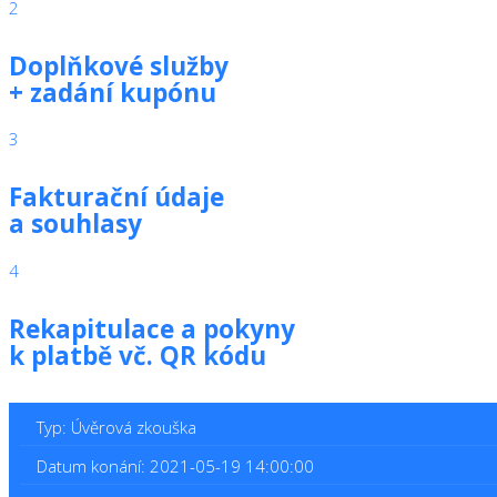
2
Doplňkové služby
+ zadání kupónu
3
Fakturační údaje
a souhlasy
4
Rekapitulace a pokyny
k platbě vč. QR kódu
Typ: Úvěrová zkouška
Datum konání: 2021-05-19 14:00:00