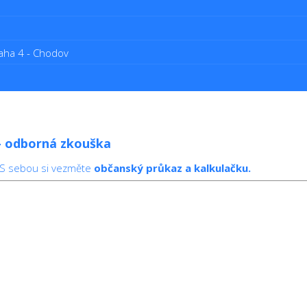
aha 4 - Chodov
 – odborná zkouška
 S sebou si vezměte
občanský průkaz a kalkulačku.