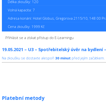
Délka zkoušky: 120
Volná kapacita: 7
Adresa konání: Hotel Globus, Gregorova 2115/10, 148 00 Pr
Cena zkoušky: 1999 Kč
Přihlásit se a získat přístup do E-Learningu
19.05.2021 – U3 – Spotřebitelský úvěr na bydlení
Na zkoušku se dostavte alespoň
30 minut
před jejím začátkem.
Platební metody