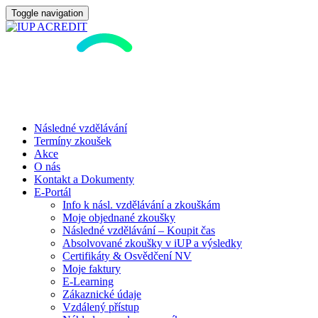
Toggle navigation
Následné vzdělávání
Termíny zkoušek
Akce
O nás
Kontakt a Dokumenty
E-Portál
Info k násl. vzdělávání a zkouškám
Moje objednané zkoušky
Následné vzdělávání – Koupit čas
Absolvované zkoušky v iUP a výsledky
Certifikáty & Osvědčení NV
Moje faktury
E-Learning
Zákaznické údaje
Vzdálený přístup