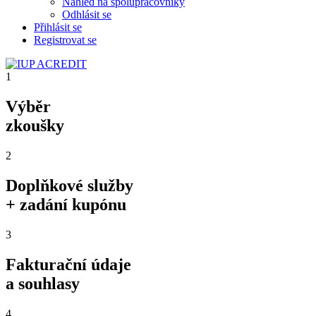
Náhled na spolupracovníky
Odhlásit se
Přihlásit se
Registrovat se
1
Výběr
zkoušky
2
Doplňkové služby
+ zadání kupónu
3
Fakturační údaje
a souhlasy
4