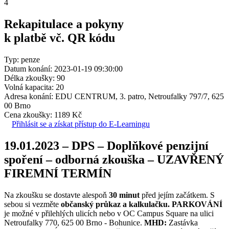
4
Rekapitulace a pokyny
k platbě vč. QR kódu
Typ: penze
Datum konání: 2023-01-19 09:30:00
Délka zkoušky: 90
Volná kapacita: 20
Adresa konání: EDU CENTRUM, 3. patro, Netroufalky 797/7, 625
00 Brno
Cena zkoušky: 1189 Kč
Přihlásit se a získat přístup do E-Learningu
19.01.2023 – DPS – Doplňkové penzijní
spoření – odborná zkouška – UZAVŘENÝ
FIREMNÍ TERMÍN
Na zkoušku se dostavte alespoň
30 minut
před jejím začátkem. S
sebou si vezměte
občanský průkaz a kalkulačku.
PARKOVÁNÍ
je možné v přilehlých ulicích nebo v OC Campus Square na ulici
Netroufalky 770, 625 00 Brno - Bohunice.
MHD:
Zastávka