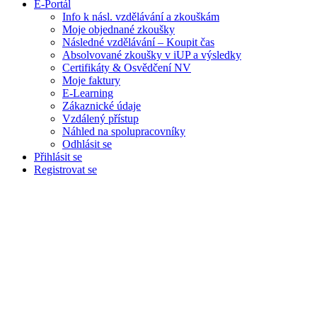
E-Portál
Info k násl. vzdělávání a zkouškám
Moje objednané zkoušky
Následné vzdělávání – Koupit čas
Absolvované zkoušky v iUP a výsledky
Certifikáty & Osvědčení NV
Moje faktury
E-Learning
Zákaznické údaje
Vzdálený přístup
Náhled na spolupracovníky
Odhlásit se
Přihlásit se
Registrovat se