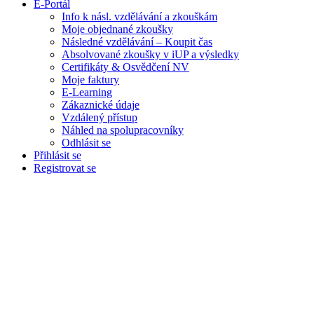
E-Portál
Info k násl. vzdělávání a zkouškám
Moje objednané zkoušky
Následné vzdělávání – Koupit čas
Absolvované zkoušky v iUP a výsledky
Certifikáty & Osvědčení NV
Moje faktury
E-Learning
Zákaznické údaje
Vzdálený přístup
Náhled na spolupracovníky
Odhlásit se
Přihlásit se
Registrovat se