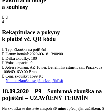
Fakturační údaje
a souhlasy
4
Rekapitulace a pokyny
k platbě vč. QR kódu
Typ: Zkouška na pojištění
Datum konání: 2020-09-18 13:00:00
Délka zkoušky: 180
Volná kapacita: 0
Adresa konání: AZ Tower, Benefit Investment a.s., Pražákova
1008/69, 639 00 Brno
Cena zkoušky: 1699 Kč
Na tuto zkoušku se již nelze přihlásit
18.09.2020 – P9 – Souhrnná zkouška na
pojištění – UZAVŘENÝ TERMÍN
Na zkoušku se dostavte alespoň
30 minut
před jejím začátkem. S