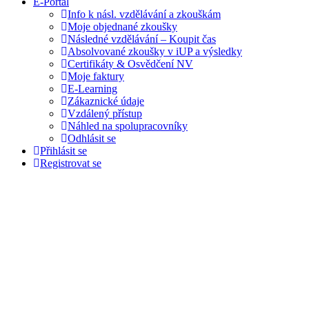
E-Portál
Info k násl. vzdělávání a zkouškám
Moje objednané zkoušky
Následné vzdělávání – Koupit čas
Absolvované zkoušky v iUP a výsledky
Certifikáty & Osvědčení NV
Moje faktury
E-Learning
Zákaznické údaje
Vzdálený přístup
Náhled na spolupracovníky
Odhlásit se
Přihlásit se
Registrovat se