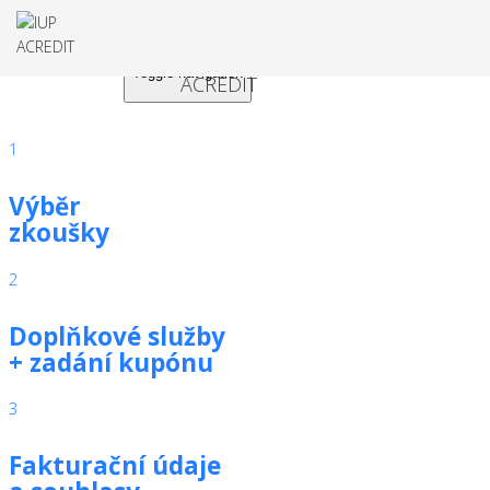
Toggle navigation
1
Výběr
zkoušky
2
Doplňkové služby
+ zadání kupónu
3
Fakturační údaje