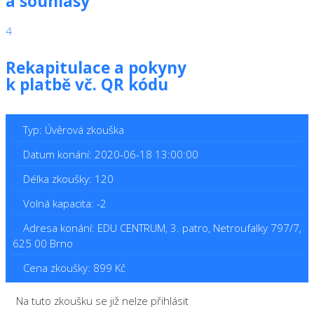
a souhlasy
4
Rekapitulace a pokyny
k platbě vč. QR kódu
Typ: Úvěrová zkouška
Datum konání: 2020-06-18 13:00:00
Délka zkoušky: 120
Volná kapacita: -2
Adresa konání: EDU CENTRUM, 3. patro, Netroufalky 797/7,
625 00 Brno
Cena zkoušky: 899 Kč
Na tuto zkoušku se již nelze přihlásit