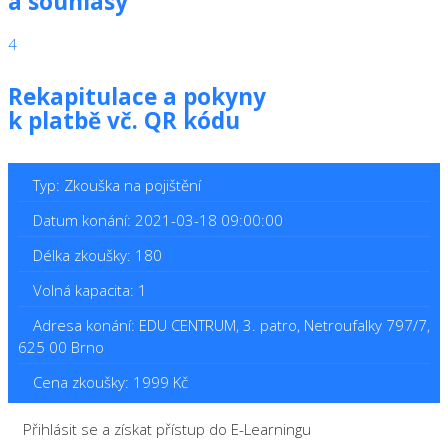
a souhlasy
4
Rekapitulace a pokyny
k platbě vč. QR kódu
Typ: Zkouška na pojištění
Datum konání: 2021-03-18 09:00:00
Délka zkoušky: 180
Volná kapacita: 1
Adresa konání: EDU CENTRUM, 3. patro, Netroufalky 797/7,
625 00 Brno
Cena zkoušky: 1999 Kč
Přihlásit se a získat přístup do E-Learningu