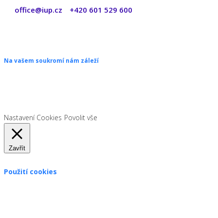
office@iup.cz
+420 601 529 600
|
Copyright © 2026 ŠANON s.r.o. Všechna práva vyhrazena.
Na vašem soukromí nám záleží
Chceme vám neustále poskytovat skvělé služby. Vzhledem k nové
legislativě platné od 1. 1. 2022 od vás ale potřebujeme souhlas s
používáním souborů cookies.
Nastavení Cookies
Povolit vše
Zavřít
Použití cookies
Zákon uvádí, že můžeme ukládat cookies na vašem zařízení,
pokud jsou nezbytně nutné pro provoz této stránky. Pro všechny
ostatní typy cookies potřebujeme vaše povolení.