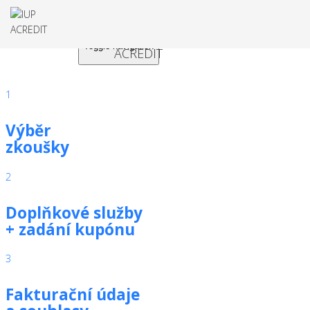
Toggle navigation
1
Výběr
zkoušky
2
Doplňkové služby
+ zadání kupónu
3
Fakturační údaje