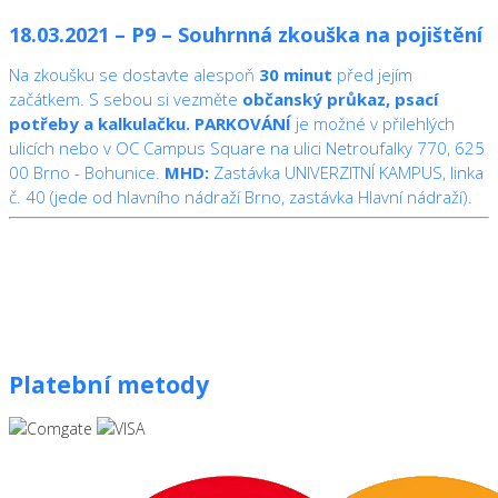
18.03.2021 – P9 – Souhrnná zkouška na pojištění
Na zkoušku se dostavte alespoň
30 minut
před jejím
začátkem. S sebou si vezměte
občanský průkaz, psací
potřeby a kalkulačku.
PARKOVÁNÍ
je možné v přilehlých
ulicích nebo v OC Campus Square na ulici Netroufalky 770, 625
00 Brno - Bohunice.
MHD:
Zastávka UNIVERZITNÍ KAMPUS, linka
č. 40 (jede od hlavního nádraží Brno, zastávka Hlavní nádraží).
Platební metody