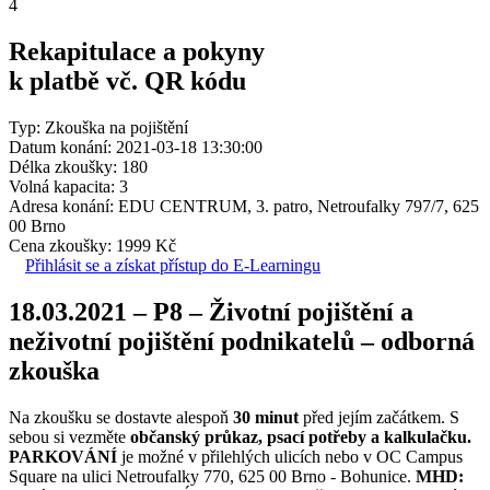
4
Rekapitulace a pokyny
k platbě vč. QR kódu
Typ: Zkouška na pojištění
Datum konání: 2021-03-18 13:30:00
Délka zkoušky: 180
Volná kapacita: 3
Adresa konání: EDU CENTRUM, 3. patro, Netroufalky 797/7, 625
00 Brno
Cena zkoušky: 1999 Kč
Přihlásit se a získat přístup do E-Learningu
18.03.2021 – P8 – Životní pojištění a
neživotní pojištění podnikatelů – odborná
zkouška
Na zkoušku se dostavte alespoň
30 minut
před jejím začátkem. S
sebou si vezměte
občanský průkaz, psací potřeby a kalkulačku.
PARKOVÁNÍ
je možné v přilehlých ulicích nebo v OC Campus
Square na ulici Netroufalky 770, 625 00 Brno - Bohunice.
MHD: