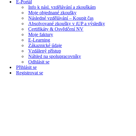
E-Portál
Info k násl. vzdělávání a zkouškám
Moje objednané zkoušky
Následné vzdělávání – Koupit čas
Absolvované zkoušky v iUP a výsledky
Certifikáty & Osvědčení NV
Moje faktury
E-Learning
Zákaznické údaje
Vzdálený přístup
Náhled na spolupracovníky
Odhlásit se
Přihlásit se
Registrovat se