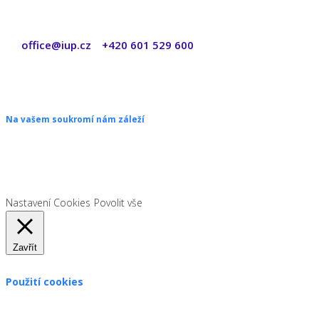
office@iup.cz
+420 601 529 600
|
Copyright © 2026 ŠANON s.r.o. Všechna práva vyhrazena.
Na vašem soukromí nám záleží
Chceme vám neustále poskytovat skvělé služby. Vzhledem k nové
legislativě platné od 1. 1. 2022 od vás ale potřebujeme souhlas s
používáním souborů cookies.
Nastavení Cookies
Povolit vše
Zavřít
Použití cookies
Zákon uvádí, že můžeme ukládat cookies na vašem zařízení,