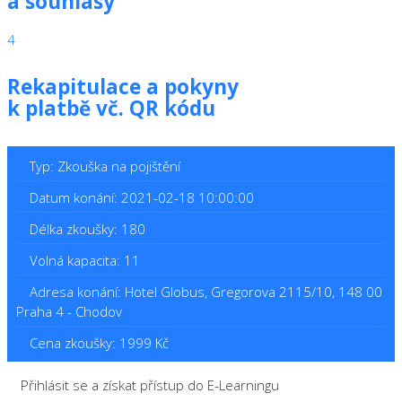
a souhlasy
4
Rekapitulace a pokyny
k platbě vč. QR kódu
Typ: Zkouška na pojištění
Datum konání: 2021-02-18 10:00:00
Délka zkoušky: 180
Volná kapacita: 11
Adresa konání: Hotel Globus, Gregorova 2115/10, 148 00
Praha 4 - Chodov
Cena zkoušky: 1999 Kč
Přihlásit se a získat přístup do E-Learningu