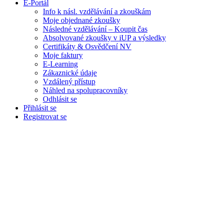
E-Portál
Info k násl. vzdělávání a zkouškám
Moje objednané zkoušky
Následné vzdělávání – Koupit čas
Absolvované zkoušky v iUP a výsledky
Certifikáty & Osvědčení NV
Moje faktury
E-Learning
Zákaznické údaje
Vzdálený přístup
Náhled na spolupracovníky
Odhlásit se
Přihlásit se
Registrovat se