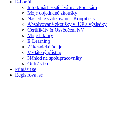
E-Portál
Info k násl. vzdělávání a zkouškám
Moje objednané zkoušky
Následné vzdělávání – Koupit čas
Absolvované zkoušky v iUP a výsledky
Certifikáty & Osvědčení NV
Moje faktury
E-Learning
Zákaznické údaje
Vzdálený přístup
Náhled na spolupracovníky
Odhlásit se
Přihlásit se
Registrovat se