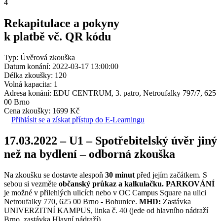
4
Rekapitulace a pokyny
k platbě vč. QR kódu
Typ: Úvěrová zkouška
Datum konání: 2022-03-17 13:00:00
Délka zkoušky: 120
Volná kapacita: 1
Adresa konání: EDU CENTRUM, 3. patro, Netroufalky 797/7, 625
00 Brno
Cena zkoušky: 1699 Kč
Přihlásit se a získat přístup do E-Learningu
17.03.2022 – U1 – Spotřebitelský úvěr jiný
než na bydlení – odborná zkouška
Na zkoušku se dostavte alespoň
30 minut
před jejím začátkem. S
sebou si vezměte
občanský průkaz a kalkulačku.
PARKOVÁNÍ
je možné v přilehlých ulicích nebo v OC Campus Square na ulici
Netroufalky 770, 625 00 Brno - Bohunice.
MHD:
Zastávka
UNIVERZITNÍ KAMPUS, linka č. 40 (jede od hlavního nádraží
Brno, zastávka Hlavní nádraží).