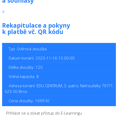
a souhlasy
4
Rekapitulace a pokyny
k platbě vč. QR kódu
Typ: Úvěrová zkouška
Datum konání: 2023-11-16 13:00:00
Délka zkoušky: 120
Volná kapacita: 8
Adresa konání: EDU CENTRUM, 3. patro, Netroufalky 797/7,
625 00 Brno
Cena zkoušky: 1699 Kč
Přihlásit se a získat přístup do E-Learningu