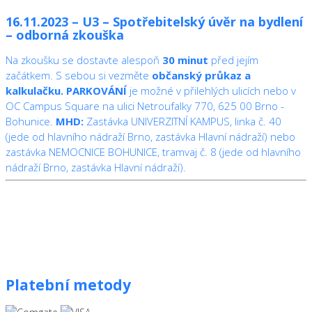
16.11.2023 – U3 – Spotřebitelský úvěr na bydlení
– odborná zkouška
Na zkoušku se dostavte alespoň
30 minut
před jejím
začátkem. S sebou si vezměte
občanský průkaz a
kalkulačku.
PARKOVÁNÍ
je možné v přilehlých ulicích nebo v
OC Campus Square na ulici Netroufalky 770, 625 00 Brno -
Bohunice.
MHD:
Zastávka UNIVERZITNÍ KAMPUS, linka č. 40
(jede od hlavního nádraží Brno, zastávka Hlavní nádraží) nebo
zastávka NEMOCNICE BOHUNICE, tramvaj č. 8 (jede od hlavního
nádraží Brno, zastávka Hlavní nádraží).
Platební metody