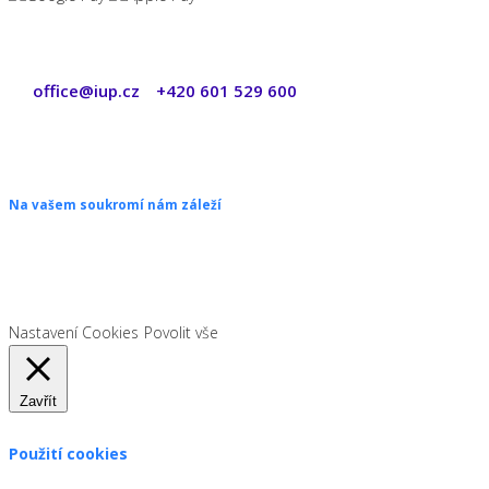
office@iup.cz
+420 601 529 600
|
Copyright © 2026 ŠANON s.r.o. Všechna práva vyhrazena.
Na vašem soukromí nám záleží
Chceme vám neustále poskytovat skvělé služby. Vzhledem k nové
legislativě platné od 1. 1. 2022 od vás ale potřebujeme souhlas s
používáním souborů cookies.
Nastavení Cookies
Povolit vše
Zavřít
Použití cookies