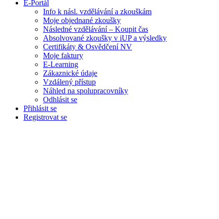
E-Portál
Info k násl. vzdělávání a zkouškám
Moje objednané zkoušky
Následné vzdělávání – Koupit čas
Absolvované zkoušky v iUP a výsledky
Certifikáty & Osvědčení NV
Moje faktury
E-Learning
Zákaznické údaje
Vzdálený přístup
Náhled na spolupracovníky
Odhlásit se
Přihlásit se
Registrovat se