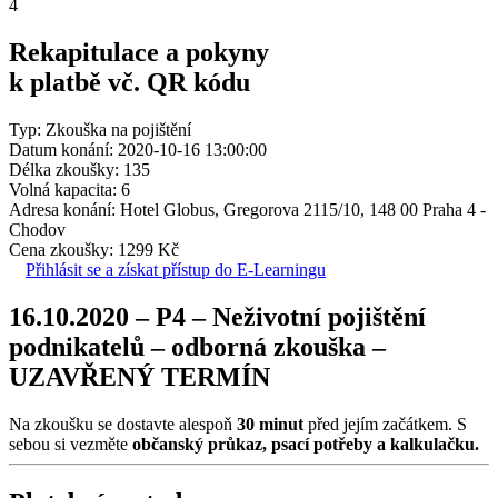
4
Rekapitulace a pokyny
k platbě vč. QR kódu
Typ: Zkouška na pojištění
Datum konání: 2020-10-16 13:00:00
Délka zkoušky: 135
Volná kapacita: 6
Adresa konání: Hotel Globus, Gregorova 2115/10, 148 00 Praha 4 -
Chodov
Cena zkoušky: 1299 Kč
Přihlásit se a získat přístup do E-Learningu
16.10.2020 – P4 – Neživotní pojištění
podnikatelů – odborná zkouška –
UZAVŘENÝ TERMÍN
Na zkoušku se dostavte alespoň
30 minut
před jejím začátkem. S
sebou si vezměte
občanský průkaz, psací potřeby a kalkulačku.