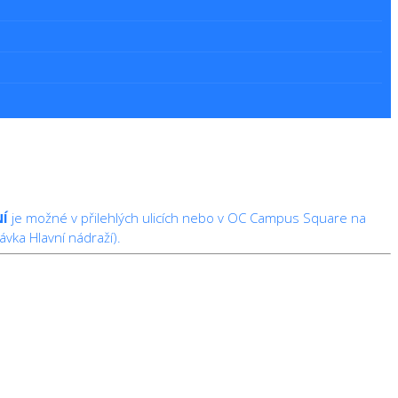
Í
je možné v přilehlých ulicích nebo v OC Campus Square na
vka Hlavní nádraží).