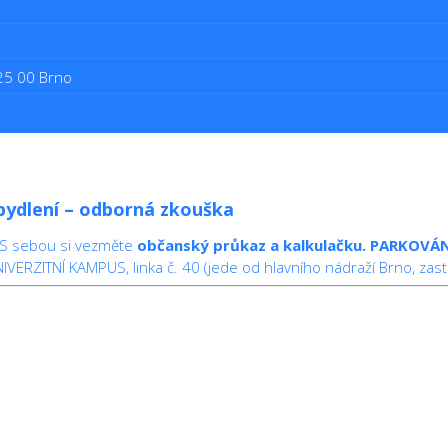
625 00 Brno
a bydlení – odborná zkouška
 S sebou si vezměte
občanský průkaz a kalkulačku.
PARKOVÁN
VERZITNÍ KAMPUS, linka č. 40 (jede od hlavního nádraží Brno, zastá