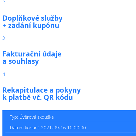
2
Doplňkové služby
+ zadání kupónu
3
Fakturační údaje
a souhlasy
4
Rekapitulace a pokyny
k platbě vč. QR kódu
Typ: Úvěrová zkouška
Datum konání: 2021-09-16 10:00:00