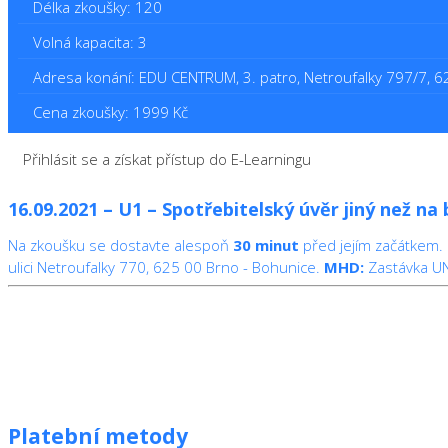
Délka zkoušky: 120
Volná kapacita: 3
Adresa konání: EDU CENTRUM, 3. patro, Netroufalky 797/7, 
Cena zkoušky: 1999 Kč
Přihlásit se a získat přístup do E-Learningu
16.09.2021 – U1 – Spotřebitelský úvěr jiný než n
Na zkoušku se dostavte alespoň
30 minut
před jejím začátkem.
ulici Netroufalky 770, 625 00 Brno - Bohunice.
MHD:
Zastávka UNI
Platební metody