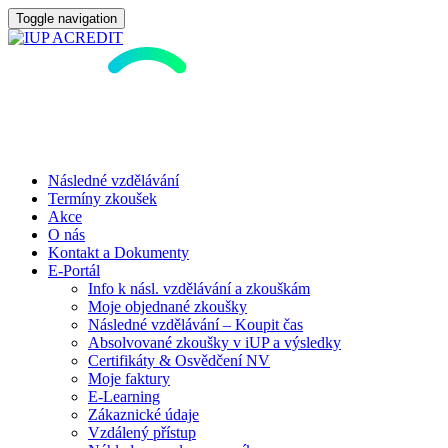
Toggle navigation
Následné vzdělávání
Termíny zkoušek
Akce
O nás
Kontakt a Dokumenty
E-Portál
Info k násl. vzdělávání a zkouškám
Moje objednané zkoušky
Následné vzdělávání – Koupit čas
Absolvované zkoušky v iUP a výsledky
Certifikáty & Osvědčení NV
Moje faktury
E-Learning
Zákaznické údaje
Vzdálený přístup