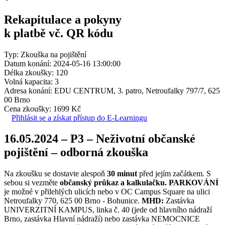
Rekapitulace a pokyny
k platbě vč. QR kódu
Typ: Zkouška na pojištění
Datum konání: 2024-05-16 13:00:00
Délka zkoušky: 120
Volná kapacita: 3
Adresa konání: EDU CENTRUM, 3. patro, Netroufalky 797/7, 625
00 Brno
Cena zkoušky: 1699 Kč
Přihlásit se a získat přístup do E-Learningu
16.05.2024 – P3 – Neživotní občanské
pojištění – odborná zkouška
Na zkoušku se dostavte alespoň
30 minut
před jejím začátkem. S
sebou si vezměte
občanský průkaz a kalkulačku.
PARKOVÁNÍ
je možné v přilehlých ulicích nebo v OC Campus Square na ulici
Netroufalky 770, 625 00 Brno - Bohunice.
MHD:
Zastávka
UNIVERZITNÍ KAMPUS, linka č. 40 (jede od hlavního nádraží
Brno, zastávka Hlavní nádraží) nebo zastávka NEMOCNICE