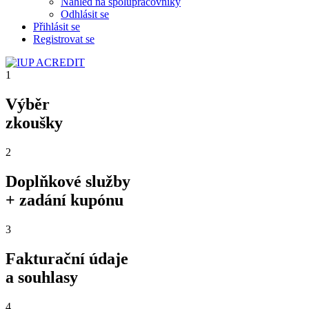
Náhled na spolupracovníky
Odhlásit se
Přihlásit se
Registrovat se
1
Výběr
zkoušky
2
Doplňkové služby
+ zadání kupónu
3
Fakturační údaje
a souhlasy
4