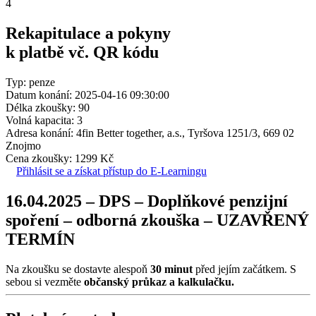
4
Rekapitulace a pokyny
k platbě vč. QR kódu
Typ: penze
Datum konání: 2025-04-16 09:30:00
Délka zkoušky: 90
Volná kapacita: 3
Adresa konání: 4fin Better together, a.s., Tyršova 1251/3, 669 02
Znojmo
Cena zkoušky: 1299 Kč
Přihlásit se a získat přístup do E-Learningu
16.04.2025 – DPS – Doplňkové penzijní
spoření – odborná zkouška – UZAVŘENÝ
TERMÍN
Na zkoušku se dostavte alespoň
30 minut
před jejím začátkem. S
sebou si vezměte
občanský průkaz a kalkulačku.