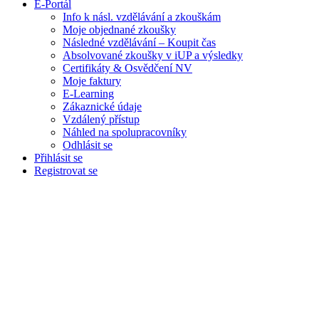
E-Portál
Info k násl. vzdělávání a zkouškám
Moje objednané zkoušky
Následné vzdělávání – Koupit čas
Absolvované zkoušky v iUP a výsledky
Certifikáty & Osvědčení NV
Moje faktury
E-Learning
Zákaznické údaje
Vzdálený přístup
Náhled na spolupracovníky
Odhlásit se
Přihlásit se
Registrovat se