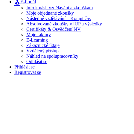
E-Portál
Info k násl. vzdělávání a zkouškám
Moje objednané zkoušky
Následné vzdělávání – Koupit čas
Absolvované zkoušky v iUP a výsledky
Certifikáty & Osvědčení NV
Moje faktury
E-Learning
Zákaznické údaje
Vzdálený přístup
Náhled na spolupracovníky
Odhlásit se
Přihlásit se
Registrovat se