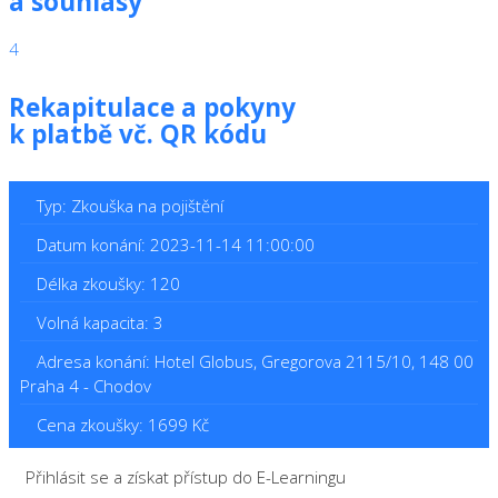
a souhlasy
4
Rekapitulace a pokyny
k platbě vč. QR kódu
Typ: Zkouška na pojištění
Datum konání: 2023-11-14 11:00:00
Délka zkoušky: 120
Volná kapacita: 3
Adresa konání: Hotel Globus, Gregorova 2115/10, 148 00
Praha 4 - Chodov
Cena zkoušky: 1699 Kč
Přihlásit se a získat přístup do E-Learningu