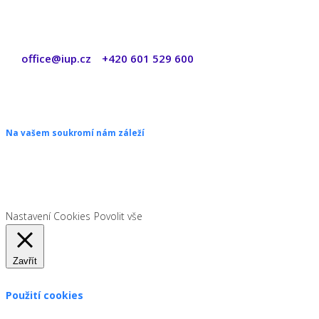
office@iup.cz
+420 601 529 600
|
Copyright © 2026 ŠANON s.r.o. Všechna práva vyhrazena.
Na vašem soukromí nám záleží
Chceme vám neustále poskytovat skvělé služby. Vzhledem k nové
legislativě platné od 1. 1. 2022 od vás ale potřebujeme souhlas s
používáním souborů cookies.
Nastavení Cookies
Povolit vše
Zavřít
Použití cookies