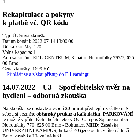
4
Rekapitulace a pokyny
k platbě vč. QR kódu
Typ: Úvěrová zkouška
Datum konání: 2022-07-14 13:00:00
Délka zkoušky: 120
Volná kapacita: 1
Adresa konání: EDU CENTRUM, 3. patro, Netroufalky 797/7, 625
00 Brno
Cena zkoušky: 1699 Kč
Přihlásit se a získat přístup do E-Learningu
14.07.2022 – U3 – Spotřebitelský úvěr na
bydlení – odborná zkouška
Na zkoušku se dostavte alespoň
30 minut
před jejím začátkem. S
sebou si vezměte
občanský průkaz a kalkulačku.
PARKOVÁNÍ
je možné v přilehlých ulicích nebo v OC Campus Square na ulici
Netroufalky 770, 625 00 Brno - Bohunice.
MHD:
Zastávka
UNIVERZITNÍ KAMPUS, linka č. 40 (jede od hlavního nádraží
Brno, zastávka Hlavní nádraží).