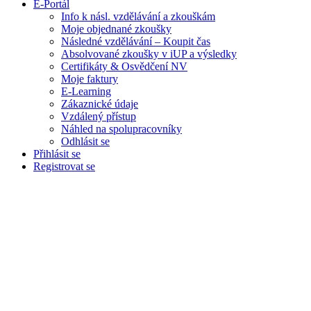
E-Portál
Info k násl. vzdělávání a zkouškám
Moje objednané zkoušky
Následné vzdělávání – Koupit čas
Absolvované zkoušky v iUP a výsledky
Certifikáty & Osvědčení NV
Moje faktury
E-Learning
Zákaznické údaje
Vzdálený přístup
Náhled na spolupracovníky
Odhlásit se
Přihlásit se
Registrovat se