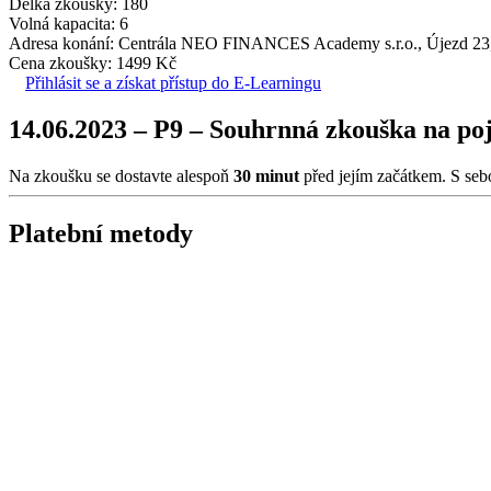
Délka zkoušky: 180
Volná kapacita: 6
Adresa konání: Centrála NEO FINANCES Academy s.r.o., Újezd 23,
Cena zkoušky: 1499 Kč
Přihlásit se a získat přístup do E-Learningu
14.06.2023 – P9 – Souhrnná zkouška na
Na zkoušku se dostavte alespoň
30 minut
před jejím začátkem. S seb
Platební metody