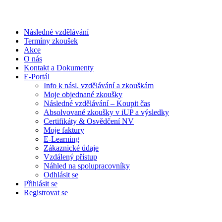
Následné vzdělávání
Termíny zkoušek
Akce
O nás
Kontakt a Dokumenty
E-Portál
Info k násl. vzdělávání a zkouškám
Moje objednané zkoušky
Následné vzdělávání – Koupit čas
Absolvované zkoušky v iUP a výsledky
Certifikáty & Osvědčení NV
Moje faktury
E-Learning
Zákaznické údaje
Vzdálený přístup
Náhled na spolupracovníky
Odhlásit se
Přihlásit se
Registrovat se