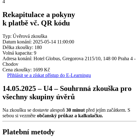
4
Rekapitulace a pokyny
k platbě vč. QR kódu
Typ: Úvěrová zkouška
Datum konání: 2025-05-14 11:00:00
Délka zkoušky: 180
Volná kapacita: 9
Adresa konání: Hotel Globus, Gregorova 2115/10, 148 00 Praha 4 -
Chodov
Cena zkoušky: 1699 Kč
Přihlásit se a získat přístup do E-Learningu
14.05.2025 – U4 – Souhrnná zkouška pro
všechny skupiny úvěrů
Na zkoušku se dostavte alespoň
30 minut
před jejím začátkem. S
sebou si vezměte
občanský průkaz a kalkulačku.
Platební metody