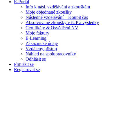
E-Portál
Info k násl. vzdělávání a zkouškám
Moje objednané zkoušky
Následné vzdělávání – Koupit čas
Absolvované zkoušky v iUP a výsledky
Certifikáty & Osvědčení NV
Moje faktury
E-Learning
Zákaznické údaje
Vzdálený přístup
Náhled na spolupracovníky
Odhlásit se
Přihlásit se
Registrovat se