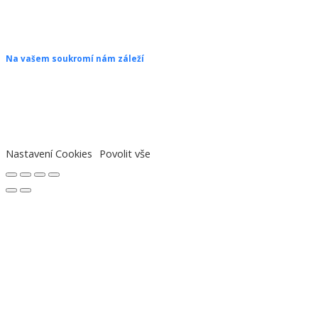
Copyright © 2026 ŠANON s.r.o. Všechna práva vyhrazena.
Na vašem soukromí nám záleží
Chceme vám neustále poskytovat skvělé služby. Vzhledem k nové
legislativě platné od 1. 1. 2022 od vás ale potřebujeme souhlas s
používáním souborů cookies.
Nastavení Cookies
Povolit vše