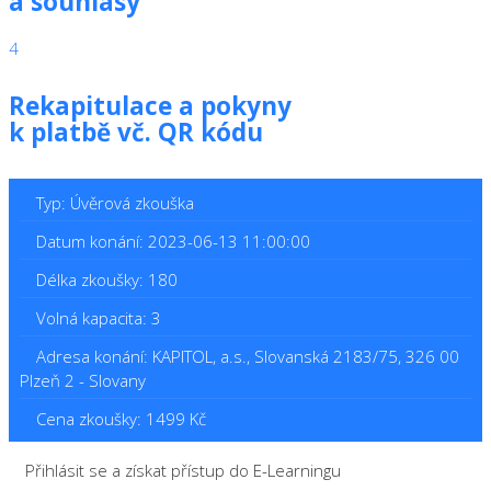
a souhlasy
4
Rekapitulace a pokyny
k platbě vč. QR kódu
Typ: Úvěrová zkouška
Datum konání: 2023-06-13 11:00:00
Délka zkoušky: 180
Volná kapacita: 3
Adresa konání: KAPITOL, a.s., Slovanská 2183/75, 326 00
Plzeň 2 - Slovany
Cena zkoušky: 1499 Kč
Přihlásit se a získat přístup do E-Learningu