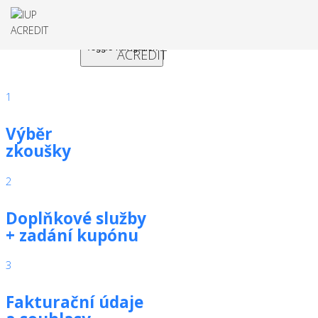
Toggle navigation
1
Výběr
zkoušky
2
Doplňkové služby
+ zadání kupónu
3
Fakturační údaje