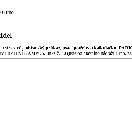
00 Brno
idel
ou si vezměte
občanský průkaz, psací potřeby a kalkulačku.
PARK
ERZITNÍ KAMPUS, linka č. 40 (jede od hlavního nádraží Brno, zast