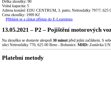
Délka zkoušky: 90
Volná kapacita: 5
Adresa konání: EDU CENTRUM, 3. patro, Netroufalky 797/7, 625 
Cena zkoušky: 1999 Kč
Přihlásit se a získat přístup do E-Learningu
13.05.2021 – P2 – Pojištění motorových voz
Na zkoušku se dostavte alespoň
30 minut
před jejím začátkem. S seb
ulici Netroufalky 770, 625 00 Brno - Bohunice.
MHD:
Zastávka UNIV
Platební metody