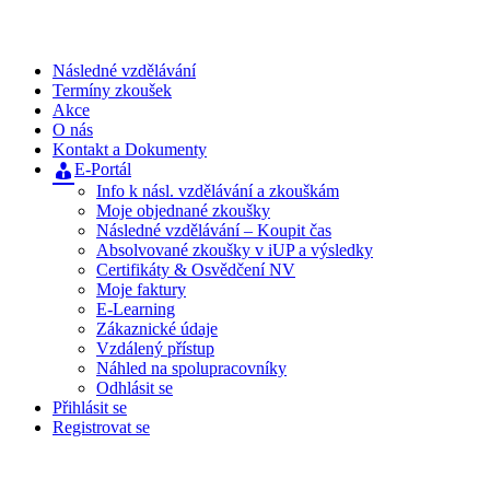
Následné vzdělávání
Termíny zkoušek
Akce
O nás
Kontakt a Dokumenty
E-Portál
Info k násl. vzdělávání a zkouškám
Moje objednané zkoušky
Následné vzdělávání – Koupit čas
Absolvované zkoušky v iUP a výsledky
Certifikáty & Osvědčení NV
Moje faktury
E-Learning
Zákaznické údaje
Vzdálený přístup
Náhled na spolupracovníky
Odhlásit se
Přihlásit se
Registrovat se