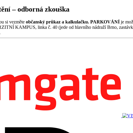
štění – odborná zkouška
ou si vezměte
občanský průkaz a kalkulačku.
PARKOVÁNÍ
je mož
ITNÍ KAMPUS, linka č. 40 (jede od hlavního nádraží Brno, zast
).