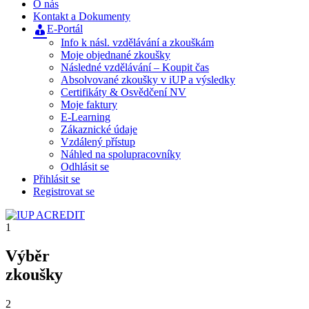
O nás
Kontakt a Dokumenty
E-Portál
Info k násl. vzdělávání a zkouškám
Moje objednané zkoušky
Následné vzdělávání – Koupit čas
Absolvované zkoušky v iUP a výsledky
Certifikáty & Osvědčení NV
Moje faktury
E-Learning
Zákaznické údaje
Vzdálený přístup
Náhled na spolupracovníky
Odhlásit se
Přihlásit se
Registrovat se
1
Výběr
zkoušky
2