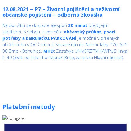
12.08.2021 – P7 – Životní pojištění a neživotní
občanské pojištění – odborná zkouška
Na zkoušku se dostavte alespoň
30 minut
před jejím
začátkem. S sebou si vezměte
občanský průkaz, psací
potřeby a kalkulačku.
PARKOVÁNÍ
je možné v přilehlých
ulicích nebo v OC Campus Square na ulici Netroufalky 770, 625
00 Brno - Bohunice.
MHD:
Zastávka UNIVERZITNÍ KAMPUS, linka
č. 40 (jede od hlavního nádraží Brno, zastávka Hlavní nádraží).
Platební metody