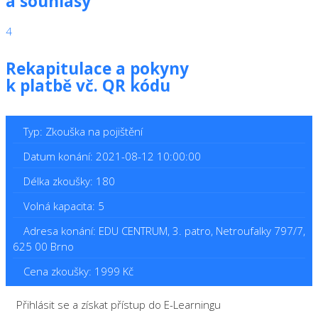
a souhlasy
4
Rekapitulace a pokyny
k platbě vč. QR kódu
Typ: Zkouška na pojištění
Datum konání: 2021-08-12 10:00:00
Délka zkoušky: 180
Volná kapacita: 5
Adresa konání: EDU CENTRUM, 3. patro, Netroufalky 797/7,
625 00 Brno
Cena zkoušky: 1999 Kč
Přihlásit se a získat přístup do E-Learningu