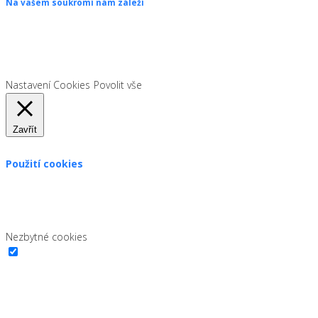
Na vašem soukromí nám záleží
Chceme vám neustále poskytovat skvělé služby. Vzhledem k nové
legislativě platné od 1. 1. 2022 od vás ale potřebujeme souhlas s
používáním souborů cookies.
Nastavení Cookies
Povolit vše
Zavřít
Použití cookies
Zákon uvádí, že můžeme ukládat cookies na vašem zařízení,
pokud jsou nezbytně nutné pro provoz této stránky. Pro všechny
ostatní typy cookies potřebujeme vaše povolení.
Nezbytné cookies
Nezbytné cookies
Vždy povoleno
Nutné cookies pomáhají, aby byla webová stránka použitelná tak,
že fungují základní funkce jako navigační stránky a přístup k
zabezpečeným sekcím webových stránek. Webová stránka nemůže