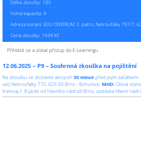
Délka zkoušky: 180
Volná kapacita: 9
Adresa konání: EDU CENTRUM, 3. patro, Netroufalky 797/7, 
Cena zkoušky: 1699 Kč
Přihlásit se a získat přístup do E-Learningu
12.06.2025 – P9 – Souhrnná zkouška na pojištění
Na zkoušku se dostavte alespoň
30 minut
před jejím začátkem.
ulici Netroufalky 770, 625 00 Brno - Bohunice.
MHD:
Cílová stan
tramvaj č. 8 (jede od hlavního nádraží Brno, zastávka Hlavní nádra