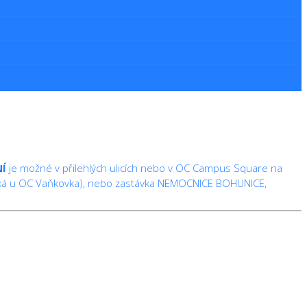
Í
je možné v přilehlých ulicích nebo v OC Campus Square na
 Úzká u OC Vaňkovka), nebo zastávka NEMOCNICE BOHUNICE,