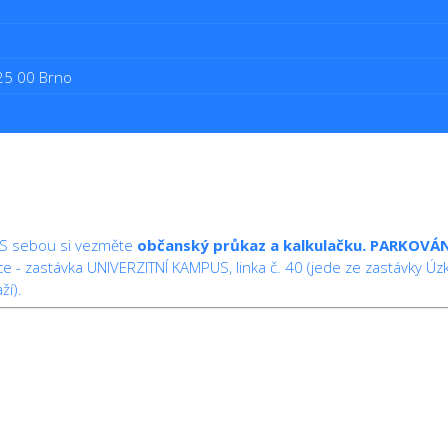
625 00 Brno
 S sebou si vezměte
občanský průkaz a kalkulačku.
PARKOVÁN
ice - zastávka UNIVERZITNÍ KAMPUS, linka č. 40 (jede ze zastávky
ží).