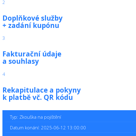
2
Doplňkové služby
+ zadání kupónu
3
Fakturační údaje
a souhlasy
4
Rekapitulace a pokyny
k platbě vč. QR kódu
Typ: Zkouška na pojištění
Datum konání: 2025-06-12 13:00:00