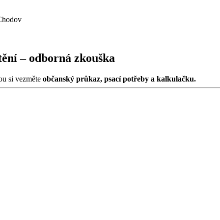
 Chodov
štění – odborná zkouška
ou si vezměte
občanský průkaz, psací potřeby a kalkulačku.