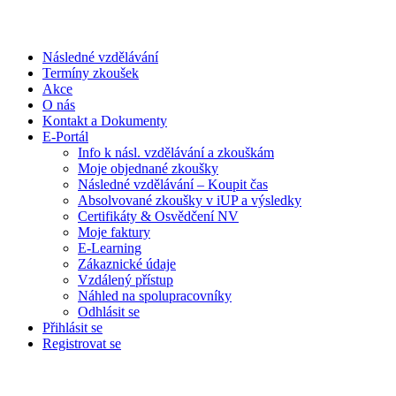
Následné vzdělávání
Termíny zkoušek
Akce
O nás
Kontakt a Dokumenty
E-Portál
Info k násl. vzdělávání a zkouškám
Moje objednané zkoušky
Následné vzdělávání – Koupit čas
Absolvované zkoušky v iUP a výsledky
Certifikáty & Osvědčení NV
Moje faktury
E-Learning
Zákaznické údaje
Vzdálený přístup
Náhled na spolupracovníky
Odhlásit se
Přihlásit se
Registrovat se