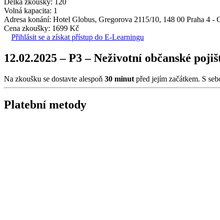
Délka zkoušky: 120
Volná kapacita: 1
Adresa konání: Hotel Globus, Gregorova 2115/10, 148 00 Praha 4 -
Cena zkoušky: 1699 Kč
Přihlásit se a získat přístup do E-Learningu
12.02.2025 – P3 – Neživotní občanské poji
Na zkoušku se dostavte alespoň
30 minut
před jejím začátkem. S seb
Platební metody