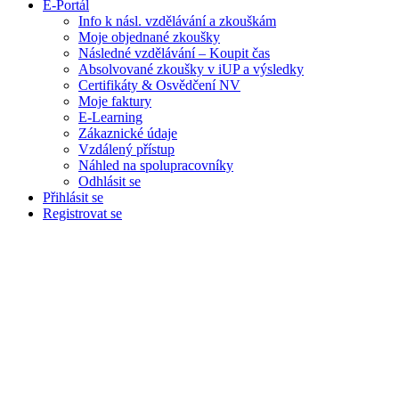
E-Portál
Info k násl. vzdělávání a zkouškám
Moje objednané zkoušky
Následné vzdělávání – Koupit čas
Absolvované zkoušky v iUP a výsledky
Certifikáty & Osvědčení NV
Moje faktury
E-Learning
Zákaznické údaje
Vzdálený přístup
Náhled na spolupracovníky
Odhlásit se
Přihlásit se
Registrovat se