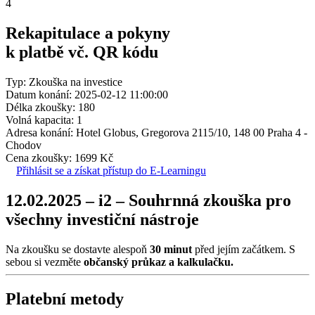
4
Rekapitulace a pokyny
k platbě vč. QR kódu
Typ: Zkouška na investice
Datum konání: 2025-02-12 11:00:00
Délka zkoušky: 180
Volná kapacita: 1
Adresa konání: Hotel Globus, Gregorova 2115/10, 148 00 Praha 4 -
Chodov
Cena zkoušky: 1699 Kč
Přihlásit se a získat přístup do E-Learningu
12.02.2025 – i2 – Souhrnná zkouška pro
všechny investiční nástroje
Na zkoušku se dostavte alespoň
30 minut
před jejím začátkem. S
sebou si vezměte
občanský průkaz a kalkulačku.
Platební metody