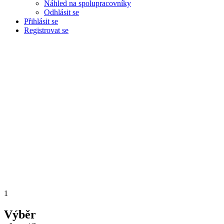
Náhled na spolupracovníky
Odhlásit se
Přihlásit se
Registrovat se
1
Výběr