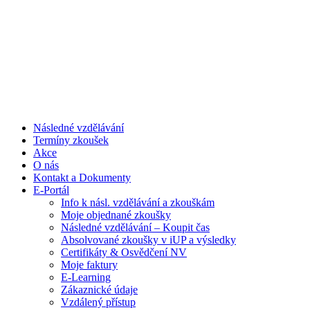
Následné vzdělávání
Termíny zkoušek
Akce
O nás
Kontakt a Dokumenty
E-Portál
Info k násl. vzdělávání a zkouškám
Moje objednané zkoušky
Následné vzdělávání – Koupit čas
Absolvované zkoušky v iUP a výsledky
Certifikáty & Osvědčení NV
Moje faktury
E-Learning
Zákaznické údaje
Vzdálený přístup