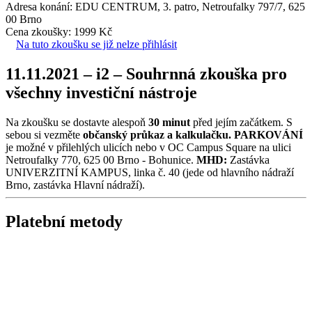
Adresa konání: EDU CENTRUM, 3. patro, Netroufalky 797/7, 625
00 Brno
Cena zkoušky: 1999 Kč
Na tuto zkoušku se již nelze přihlásit
11.11.2021 – i2 – Souhrnná zkouška pro
všechny investiční nástroje
Na zkoušku se dostavte alespoň
30 minut
před jejím začátkem. S
sebou si vezměte
občanský průkaz a kalkulačku.
PARKOVÁNÍ
je možné v přilehlých ulicích nebo v OC Campus Square na ulici
Netroufalky 770, 625 00 Brno - Bohunice.
MHD:
Zastávka
UNIVERZITNÍ KAMPUS, linka č. 40 (jede od hlavního nádraží
Brno, zastávka Hlavní nádraží).
Platební metody