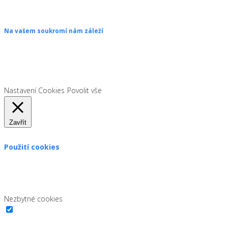
Na vašem soukromí nám záleží
Chceme vám neustále poskytovat skvělé služby. Vzhledem k nové
legislativě platné od 1. 1. 2022 od vás ale potřebujeme souhlas s
používáním souborů cookies.
Nastavení Cookies
Povolit vše
Zavřít
Použití cookies
Zákon uvádí, že můžeme ukládat cookies na vašem zařízení,
pokud jsou nezbytně nutné pro provoz této stránky. Pro všechny
ostatní typy cookies potřebujeme vaše povolení.
Nezbytné cookies
Nezbytné cookies
Vždy povoleno