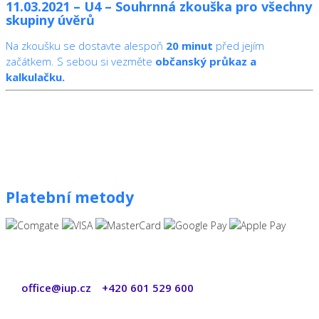
11.03.2021 – U4 – Souhrnná zkouška pro všechny
skupiny úvěrů
Na zkoušku se dostavte alespoň
20 minut
před jejím
začátkem. S sebou si vezměte
občanský průkaz a
kalkulačku.
Platební metody
office@iup.cz
+420 601 529 600
|
Copyright © 2026 ŠANON s.r.o. Všechna práva vyhrazena.