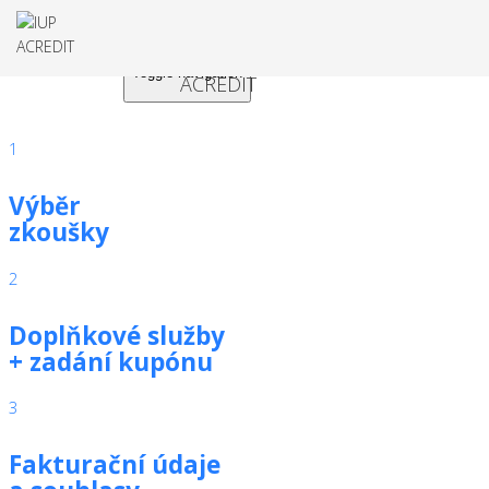
Toggle navigation
1
Výběr
zkoušky
2
Doplňkové služby
+ zadání kupónu
3
Fakturační údaje