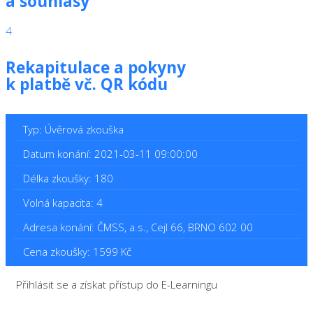
a souhlasy
4
Rekapitulace a pokyny
k platbě vč. QR kódu
Typ: Úvěrová zkouška
Datum konání: 2021-03-11 09:00:00
Délka zkoušky: 180
Volná kapacita: 4
Adresa konání: ČMSS, a.s., Cejl 66, BRNO 602 00
Cena zkoušky: 1599 Kč
Přihlásit se a získat přístup do E-Learningu