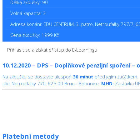
Délka zkoušky: 90
Volná kapacita: 3
Adresa konání: EDU CENTRUM, 3. patro, Netroufalky 797/7, 
Cena zkoušky: 1999 Kč
Přihlásit se a získat přístup do E-Learningu
10.12.2020 – DPS – Doplňkové penzijní spoření –
Na zkoušku se dostavte alespoň
30 minut
před jejím začátkem.
ulici Netroufalky 770, 625 00 Brno - Bohunice.
MHD:
Zastávka UNI
Platební metody