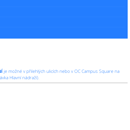
Í
je možné v přilehlých ulicích nebo v OC Campus Square na
vka Hlavní nádraží).