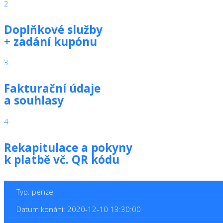
2
Doplňkové služby
+ zadání kupónu
3
Fakturační údaje
a souhlasy
4
Rekapitulace a pokyny
k platbě vč. QR kódu
Typ: penze
Datum konání: 2020-12-10 13:30:00