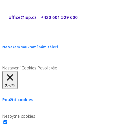
office@iup.cz
+420 601 529 600
|
Copyright © 2026 ŠANON s.r.o. Všechna práva vyhrazena.
Na vašem soukromí nám záleží
Chceme vám neustále poskytovat skvělé služby. Vzhledem k nové leg
Nastavení Cookies
Povolit vše
Zavřít
Použití cookies
Zákon uvádí, že můžeme ukládat cookies na vašem zařízení, pokud j
Nezbytné cookies
Nezbytné cookies