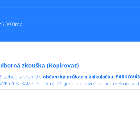
625 00 Brno
 odborná zkouška (Kopírovat)
 S sebou si vezměte
občanský průkaz a kalkulačku.
PARKOVÁN
VERZITNÍ KAMPUS, linka č. 40 (jede od hlavního nádraží Brno, zastá